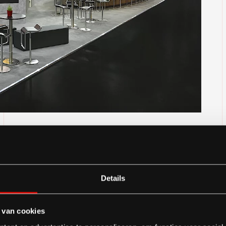
d
Details
 van cookies
seinem chinesischen Schwesterunternehmen