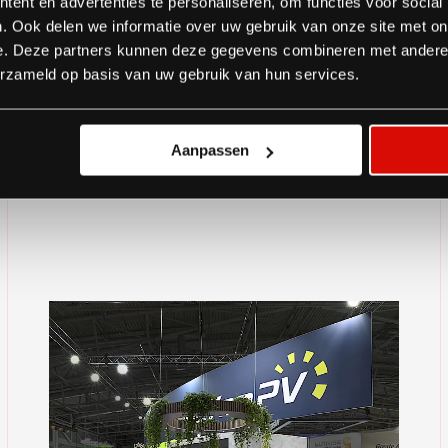
ent en advertenties te personaliseren, om functies voor social
ls-Solarmodule. Bei der Gestaltung
. Ook delen we informatie over uw gebruik van onze site met on
en Werte beider Unternehmen, wie
e. Deze partners kunnen deze gegevens combineren met andere i
 gemeinsames Streben nach einer grüneren
erzameld op basis van uw gebruik van hun services.
Aanpassen