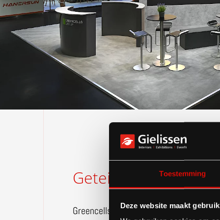
Geteilter
Messestan
Toestemming
Deze website maakt gebruik
Greencells teilte sich den Stand mit 