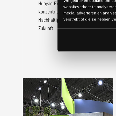
We gebruiken cookies om cont
Huayao PV, dem Hersteller der Greencel
websiteverkeer te analyseren
konzentrierten wir uns auf die geteilt
media, adverteren en analys
Nachhaltigkeit und Innovation, und ihr
verstrekt of die ze hebben v
Zukunft.