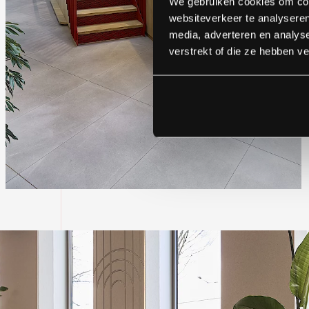
We gebruiken cookies om cont
websiteverkeer te analyseren
media, adverteren en analys
verstrekt of die ze hebben v