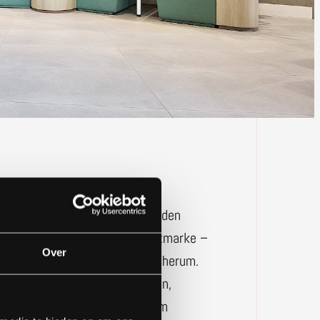
ug nach Berlin und nahm dort den
ojekte für eine bekannte Sportmarke –
Over
prach. Peter führte ihn selbst herum.
urch die Räumlichkeiten gehen,
nd was funktioniert hat. In dem