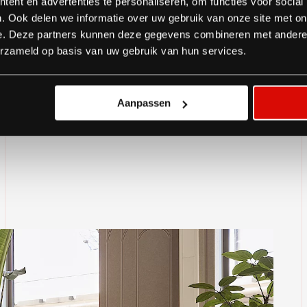
ent en advertenties te personaliseren, om functies voor social
Moment klickte es einfach. Die offene Atmos
. Ook delen we informatie over uw gebruik van onze site met on
Qualität der Arbeit schafften genug Vertraue
e. Deze partners kunnen deze gegevens combineren met andere i
später wurde uns der Auftrag für TomTom Ber
erzameld op basis van uw gebruik van hun services.
wo wir noch mehr beitragen konnten. Inzwis
dazugekommen.
Aanpassen