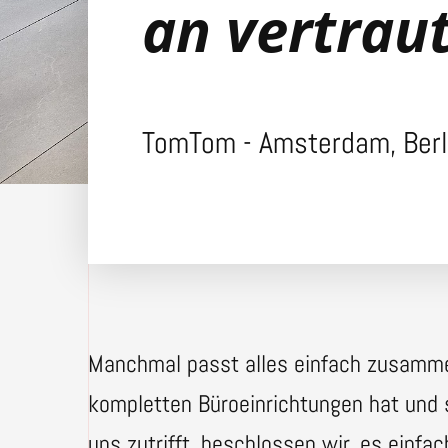
an vertrau
TomTom - Amsterdam, Berli
Manchmal passt alles einfach zusammen
kompletten Büroeinrichtungen hat und 
uns zutrifft, beschlossen wir, es einfac