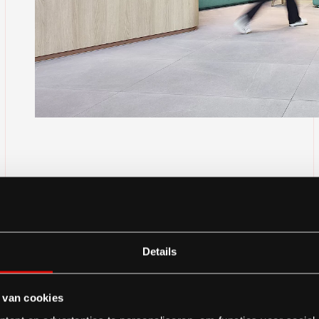
Unser Account Director Peter kam mit dem Z
Kunden mit zu einem unserer fertigen Büropr
Details
eine Referenz, die genau dem Gefragten ents
Keine Verkaufsmasche, sondern gemeinsam d
 van cookies
erzählen, wie alles zustande gekommen ist u