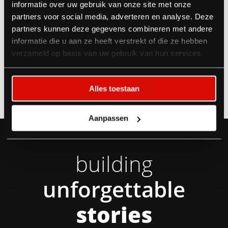
Daphne Kraaijvanger
informatie over uw gebruik van onze site met onze
partners voor social media, adverteren en analyse. Deze
Sales Executive
partners kunnen deze gegevens combineren met andere
informatie die u aan ze heeft verstrekt of die ze hebben
Phone:
Email:
verzameld op basis van uw gebruik van hun services.
+31 6 22 90 07 45
Mail me
Alles toestaan
Aanpassen
building
unforgettable
stories