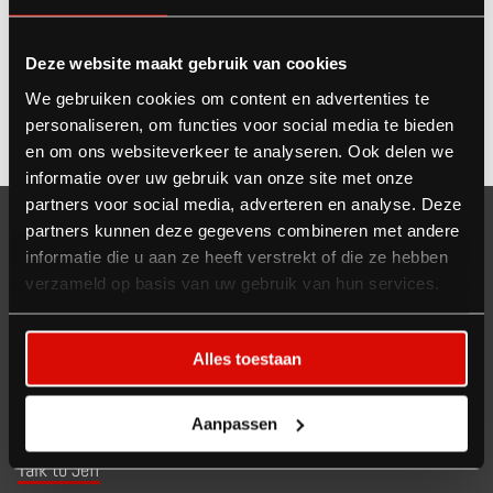
Email:
Mail me
Deze website maakt gebruik van cookies
We gebruiken cookies om content en advertenties te
personaliseren, om functies voor social media te bieden
en om ons websiteverkeer te analyseren. Ook delen we
informatie over uw gebruik van onze site met onze
partners voor social media, adverteren en analyse. Deze
Exhibit in the U.S.
partners kunnen deze gegevens combineren met andere
informatie die u aan ze heeft verstrekt of die ze hebben
verzameld op basis van uw gebruik van hun services.
Show up strong
Coast to coast
Alles toestaan
For your industry
Talk to Jeanne
Aanpassen
Talk to Joe
Talk to Jeff