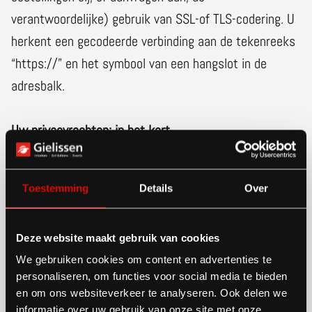
verantwoordelijke) gebruik van SSL-of TLS-codering. U
herkent een gecodeerde verbinding aan de tekenreeks
“https://” en het symbool van een hangslot in de
adresbalk.
Uw privacyrechten: in het kort
Elke betrokkene heeft kosteloos het recht op inzage,
verbetering, aanvulling, verwijderen, vergeten worden,
Toestemming
Details
Over
beperking, overdraagbaarheid en het recht van
bezwaar ten aanzien van de verwerking van zijn
Deze website maakt gebruik van cookies
persoonsgegevens. U kunt uw verzoek sturen naar
We gebruiken cookies om content en advertenties te
privacy-at-Gielissen.com. Om er zeker van te zijn dat
personaliseren, om functies voor social media te bieden
het verzoek tot inzage door u is gedaan, vragen wij u
en om ons websiteverkeer te analyseren. Ook delen we
een kopie van uw identiteitsbewijs bij het verzoek mee
informatie over uw gebruik van onze site met onze