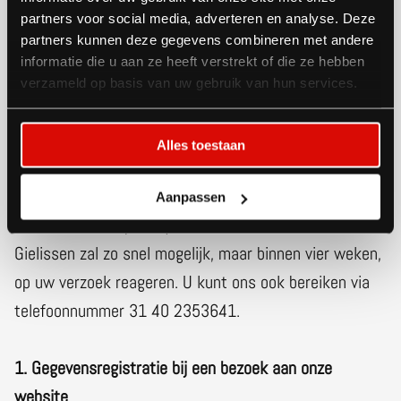
partners voor social media, adverteren en analyse. Deze
te sturen. Hierbij vragen we u om in deze kopie uw
partners kunnen deze gegevens combineren met andere
pasfoto en burgerservicenummer
informatie die u aan ze heeft verstrekt of die ze hebben
(bsn)/rijksregisternummer zwart te maken. Dit ter
verzameld op basis van uw gebruik van hun services.
bescherming van uw privacy.
Indien de verwerking van uw gegevens berust op
Alles toestaan
toestemming, dan kunt u deze te allen tijde intrekken.
Dit kunt u doen door contact met ons op te nemen via
Aanpassen
het e-mailadres privacy-at-Gielissen.com.
Gielissen zal zo snel mogelijk, maar binnen vier weken,
op uw verzoek reageren. U kunt ons ook bereiken via
telefoonnummer 31 40 2353641.
1. Gegevensregistratie bij een bezoek aan onze
website