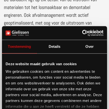
materialen tot het losmaakbaar en demontabel
engineren. Ook afvalmanagement wordt actief
geoptimaliseerd, met oog voor de uitstroom van
materialen. Het doel: geen reststroom naar de
verbrandingsoven, maar hergebruik binnen de keten of
inzet in nieuwe systemen via gerichte
Toestemming
Details
Over
samenwerkingen.
Deze website maakt gebruik van cookies
We gebruiken cookies om content en advertenties te
personaliseren, om functies voor social media te bieden
en om ons websiteverkeer te analyseren. Ook delen we
informatie over uw gebruik van onze site met onze
partners voor social media, adverteren en analyse. Deze
partners kunnen deze gegevens combineren met andere
informatie die u aan ze heeft verstrekt of die ze hebben