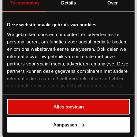
Toestemming
Details
Over
Logische Erweiterung für
Deze website maakt gebruik van cookies
Gielissen
We gebruiken cookies om content en advertenties te
personaliseren, om functies voor social media te bieden
en om ons websiteverkeer te analyseren. Ook delen we
Die Dienstleistungen von Van den Oever stehen im
informatie over uw gebruik van onze site met onze
Einklang mit denen von Gielissen, das in verschiedenen
partners voor social media, adverteren en analyse. Deze
partners kunnen deze gegevens combineren met andere
Bereichen in den Bereichen Innenarchitektur,
informatie die u aan ze heeft verstrekt of die ze hebben
Messepräsentationen und Veranstaltungen tätig ist.
verzameld op basis van uw gebruik van hun services.
"Wir bauen für Marken, die beeindrucken wollen. Auf
dem Messeparkett, im Innenraum oder bei
Alles toestaan
Veranstaltungen", sagt Hoeben.
Aanpassen
Gielissen ist ein internationaler Marktteilnehmer bei