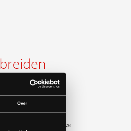
tbreiden
nder
uwen
Over
en je eigenaar van een
epark of haven? Dan bieden onze