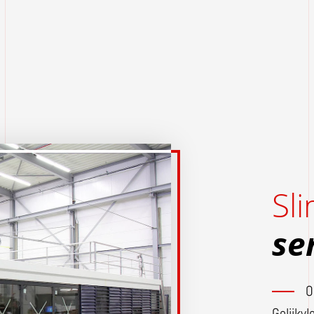
Sl
se
O
Gelijkv