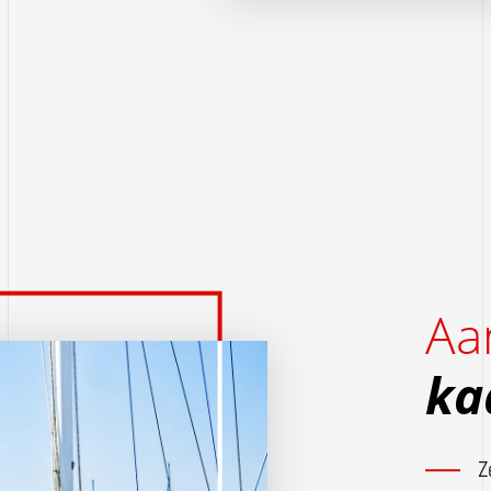
Aa
ka
Z