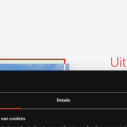
Ui
zo
bo
Details
B
 van cookies
vakanti