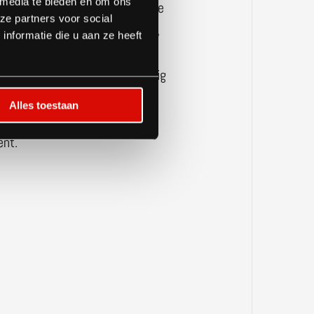
 media te bieden en om ons
ats een slimme kans om uit te
ze partners voor social
 Onze boten zijn kant-en-klaar,
nformatie die u aan ze heeft
aar en passen perfect in
jke parken. Zo voeg je eenvoudig
blijfplaatsen toe, zonder te
Alles toestaan
op land. Meer beleving, meer
nt.