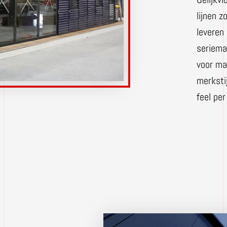
lijnen z
leveren
seriema
voor ma
merkstij
feel per