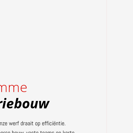
imme
riebouw
nze werf draait op efficiëntie.
loerse bouw, vaste teams en korte