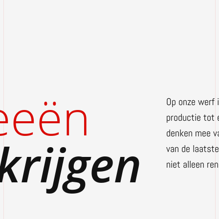
eeën
Op onze werf is
productie tot
denken mee van
krijgen
van de laatste
niet alleen re