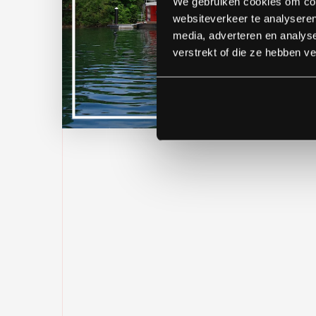
We gebruiken cookies om cont
websiteverkeer te analyseren
media, adverteren en analys
verstrekt of die ze hebben v