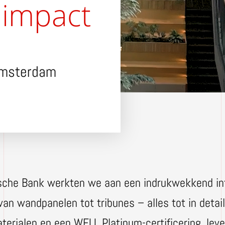
 impact
Amsterdam
dsche Bank werkten we aan een indrukwekkend inte
van wandpanelen tot tribunes – alles tot in deta
rialen en een WELL Platinum-certificering, leve