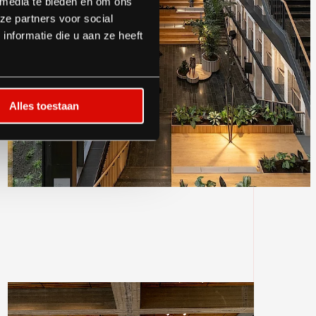
 media te bieden en om ons
ze partners voor social
nformatie die u aan ze heeft
Alles toestaan