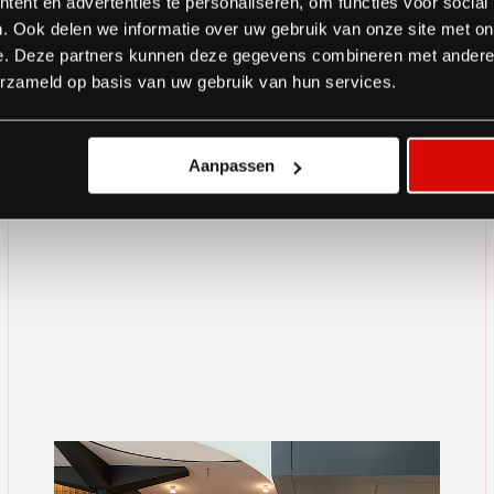
ent en advertenties te personaliseren, om functies voor social
Bank was een intensief traject, waarin we
. Ook delen we informatie over uw gebruik van onze site met on
e. Deze partners kunnen deze gegevens combineren met andere i
 SPIE, architect Mecanoo en andere
erzameld op basis van uw gebruik van hun services.
rliep prettig en professioneel – met korte
 het project leverden we ook het losse
Aanpassen
andsche Bank, onder begeleiding van Stevens