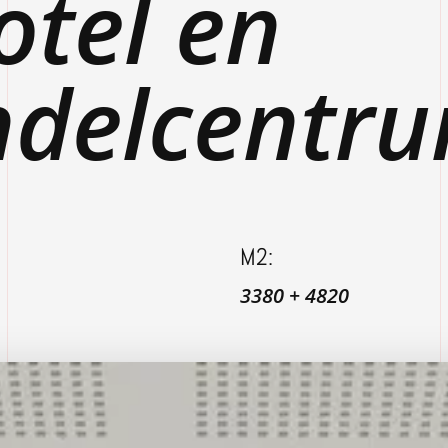
otel en
delcentr
M2:
3380 + 4820