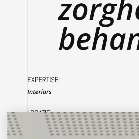
zorgh
behan
EXPERTISE:
Interiors
LOCATIE:
Utrecht