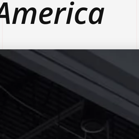
America
LOCATIE:
Las Vegas