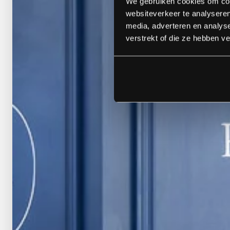
We gebruiken cookies om cont
websiteverkeer te analyseren
media, adverteren en analys
verstrekt of die ze hebben v