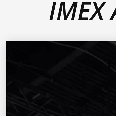
IMEX 
EXPERTISE:
Exhibitions