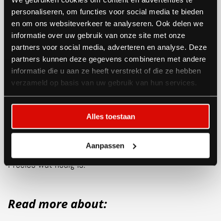
personaliseren, om functies voor social media te bieden
en om ons websiteverkeer te analyseren. Ook delen we
Samen verder bouwen
informatie over uw gebruik van onze site met onze
partners voor social media, adverteren en analyse. Deze
De komende jaren reist het paviljoen onder meer naar
partners kunnen deze gegevens combineren met andere
informatie die u aan ze heeft verstrekt of die ze hebben
ECE in Berlijn, Offshore Energy in Amsterdam, Europort
verzameld op basis van uw gebruik van hun services.
Rotterdam en Transport Logistic München 2025. ‘We
zijn trots dat we deze samenwerking mogen
Alles toestaan
voortzetten,’ zegt Schaap. ‘Met dit concept geven we
deelnemers een podium én behouden we flexibiliteit.
Aanpassen
Precies wat nodig is.’
Read more about: