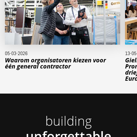
05-03-2026
13-05
Waarom organisatoren kiezen voor
Giel
één general contractor
Pro
drie
Eur
building
unforgettable