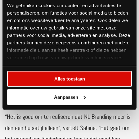
We gebruiken cookies om content en advertenties te
personaliseren, om functies voor social media te bieden
en om ons websiteverkeer te analyseren. Ook delen we
informatie over uw gebruik van onze site met onze
partners voor social media, adverteren en analyse. Deze
partners kunnen deze gegevens combineren met andere
Eerst het verhaal
informatie die u aan ze heeft verstrekt of die ze hebben
verzameld op basis van uw gebruik van hun services.
Een inhoudelijke basis was belangrijk voor het
NL
Branding
team, onderdeel van RVO. Voor
Alles toestaan
communicatieadviseur
Sabine Izaksson
begint een
paviljoen bij betekenis.
Aanpassen
“Het is goed om te realiseren dat NL Branding meer is
dan een huisstijl alleen”, vertelt Sabine. “Het gaat om