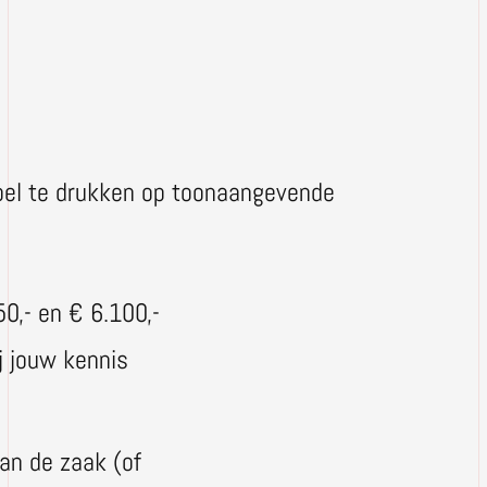
pel te drukken op toonaangevende
50,- en € 6.100,-
j jouw kennis
an de zaak (of