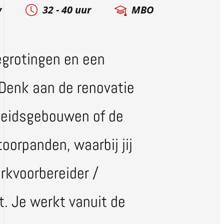
y
32 - 40 uur
MBO
egrotingen en een
 Denk aan de renovatie
rheidsgebouwen of de
toorpanden, waarbij jij
rkvoorbereider /
. Je werkt vanuit de