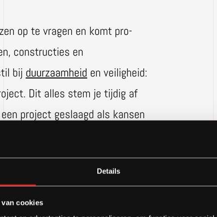
jzen op te vragen en komt pro-
en, constructies en
il bij
duurzaamheid
en veiligheid:
ject. Dit alles stem je tijdig af
s een project geslaagd als kansen
tevreden is met het resultaat.
Details
 van cookies