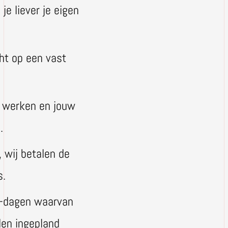
je liever je eigen
cht op een vast
e werken en jouw
n.
 wij betalen de
s.
v-dagen waarvan
den ingepland