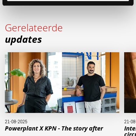
Gerelateerde
updates
21-08-2025
21-08
Powerplant X KPN - The story after
Inte
cir