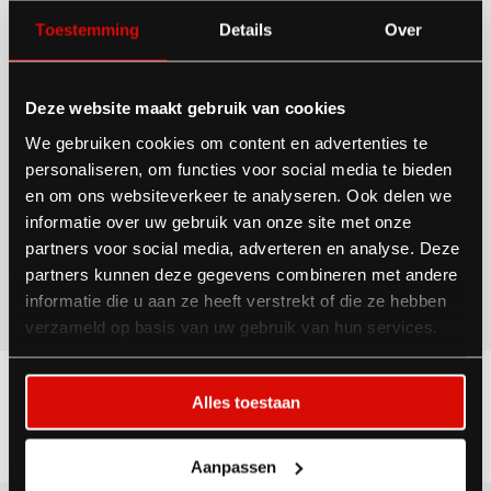
Circulaire Innovatie Top 20! In de aanloop daarvan
Toestemming
Details
Over
kwam Joris Putman al naar onze oogsthal. In een video
legt onze sustainability officer Eva Nijeboer uit
Deze website maakt gebruik van cookies
We gebruiken cookies om content en advertenties te
waarom en hoe we impact maken met onze oogsthal.
personaliseren, om functies voor social media te bieden
en om ons websiteverkeer te analyseren. Ook delen we
informatie over uw gebruik van onze site met onze
Read more about:
partners voor social media, adverteren en analyse. Deze
partners kunnen deze gegevens combineren met andere
INTERIORS
DUURZAAMHEID
informatie die u aan ze heeft verstrekt of die ze hebben
verzameld op basis van uw gebruik van hun services.
Alles toestaan
Deel dit artikel:
Aanpassen